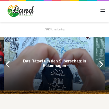
A
ARKM.marketing
Das Rätsel um den Silberschatz in
Eckenhagen