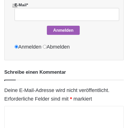
E-Mail*
Anmelden
Anmelden
Abmelden
Schreibe einen Kommentar
Deine E-Mail-Adresse wird nicht veröffentlicht.
Erforderliche Felder sind mit
*
markiert
K
o
m