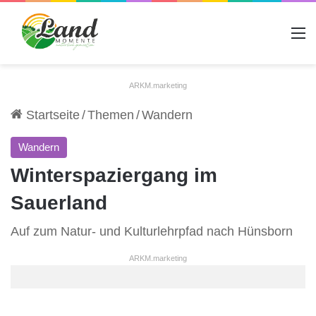
A
ARKM.marketing
Startseite
/
Themen
/
Wandern
Wandern
Winterspaziergang im
Sauerland
Auf zum Natur- und Kulturlehrpfad nach Hünsborn
ARKM.marketing