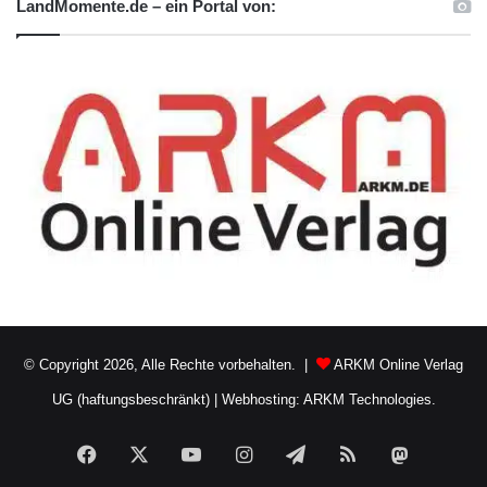
LandMomente.de – ein Portal von:
© Copyright 2026, Alle Rechte vorbehalten. |
ARKM Online Verlag
UG (haftungsbeschränkt)
|
Webhosting: ARKM Technologies.
Facebook
X
YouTube
Instagram
Telegram
RSS
Mastodo