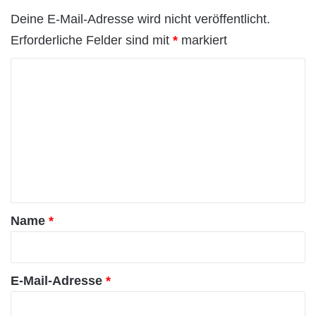
Deine E-Mail-Adresse wird nicht veröffentlicht.
Erforderliche Felder sind mit
*
markiert
K
o
m
m
e
n
t
a
Name
*
r
*
E-Mail-Adresse
*