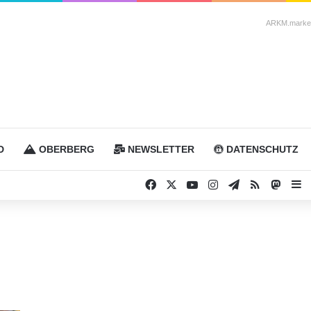
ARKM.market
D
OBERBERG
NEWSLETTER
DATENSCHUTZ
Facebook
X
YouTube
Instagram
Telegram
RSS
Masto
S