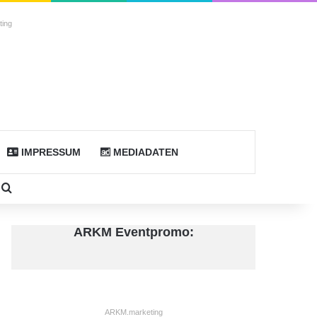
ing
IMPRESSUM
MEDIADATEN
don
idebar
Suche nach
ARKM Eventpromo:
ARKM.marketing