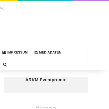
ing
IMPRESSUM
MEDIADATEN
todon
Sidebar
Suche nach
ARKM Eventpromo:
ARKM.marketing