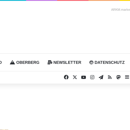
ARKM.market
D
OBERBERG
NEWSLETTER
DATENSCHUTZ
Facebook
X
YouTube
Instagram
Telegram
RSS
Mas