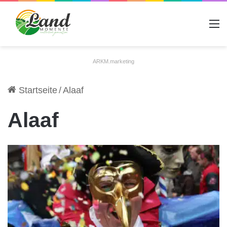
A
ARKM.marketing
Startseite
/
Alaaf
Alaaf