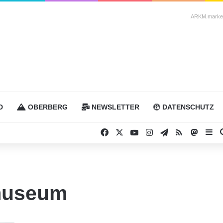
ARKM.market
D
OBERBERG
NEWSLETTER
DATENSCHUTZ
Facebook
X
YouTube
Instagram
Telegram
RSS
Masto
Si
museum