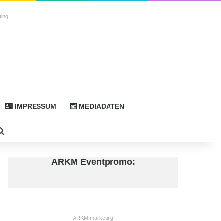
ing
IMPRESSUM
MEDIADATEN
don
debar
Suche nach
ARKM Eventpromo:
ARKM.marketing