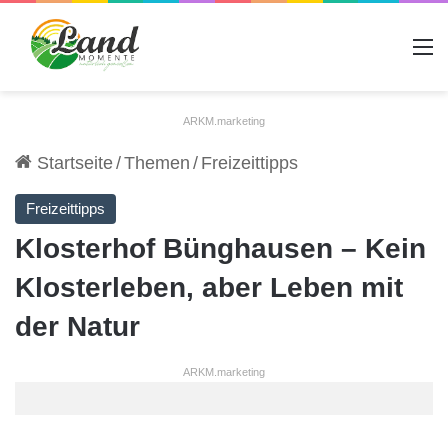
A
ARKM.marketing
Startseite
/
Themen
/
Freizeittipps
Freizeittipps
Klosterhof Bünghausen – Kein
Klosterleben, aber Leben mit
der Natur
ARKM.marketing