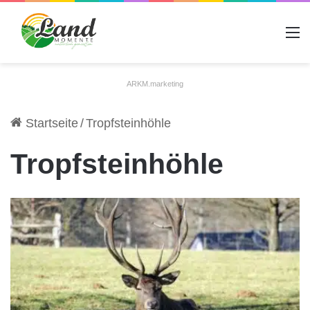
A
ARKM.marketing
Startseite
/
Tropfsteinhöhle
Tropfsteinhöhle