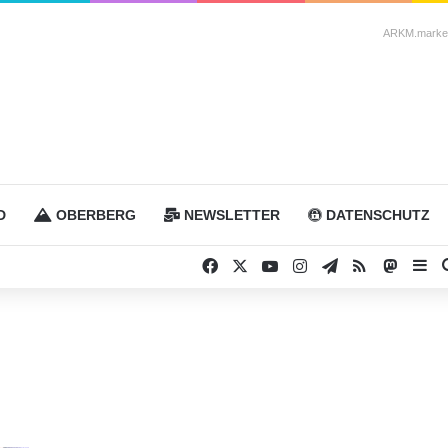
ARKM.market
D
OBERBERG
NEWSLETTER
DATENSCHUTZ
Facebook
X
YouTube
Instagram
Telegram
RSS
Masto
Si