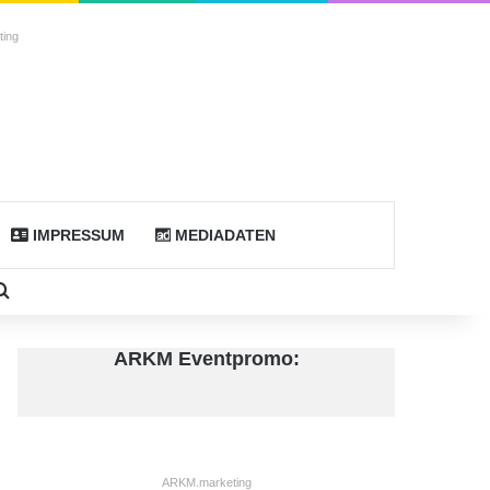
ing
IMPRESSUM
MEDIADATEN
don
debar
Suche nach
ARKM Eventpromo:
ARKM.marketing