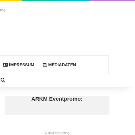
ing
IMPRESSUM
MEDIADATEN
don
idebar
Suche nach
ARKM Eventpromo:
ARKM.marketing