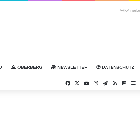
ARKM.market
D
OBERBERG
NEWSLETTER
DATENSCHUTZ
Facebook
X
YouTube
Instagram
Telegram
RSS
Masto
S