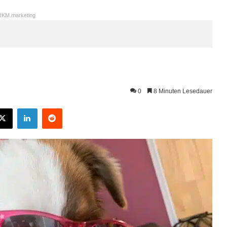
KM.marketing
0
8 Minuten Lesedauer
X
LinkedIn
Reddit