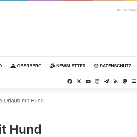
ARKM.market
D
OBERBERG
NEWSLETTER
DATENSCHUTZ
Facebook
X
YouTube
Instagram
Telegram
RSS
Mas
e-Urlaub mit Hund
it Hund