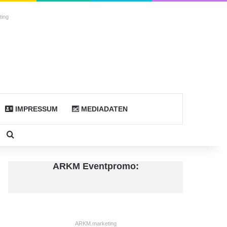
ing
IMPRESSUM
MEDIADATEN
todon
Sidebar
Suche nach
ARKM Eventpromo:
ARKM.marketing